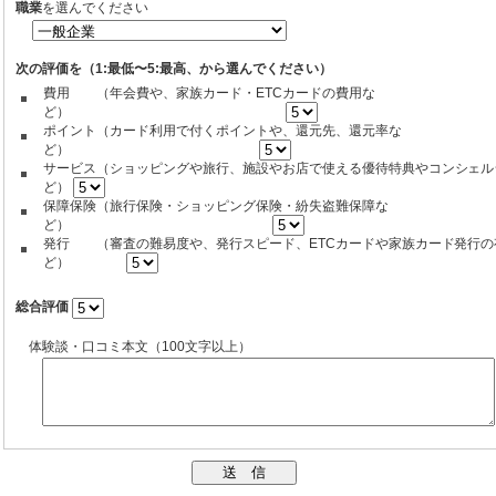
職業
を選んでください
次の評価を（1:最低〜5:最高、から選んでください）
費用 （年会費や、家族カード・ETCカードの費用な
ど）
ポイント（カード利用で付くポイントや、還元先、還元率な
ど）
サービス（ショッピングや旅行、施設やお店で使える優待特典やコンシェル
ど）
保障保険（旅行保険・ショッピング保険・紛失盗難保障な
ど）
発行 （審査の難易度や、発行スピード、ETCカードや家族カード発行の
ど）
総合評価
体験談・口コミ本文（100文字以上）