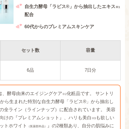
自生力酵母「ラビス®」から抽出したエキス
※1
配合
60代からのプレミアムスキンケア
セット数
容量
6品
7日分
.）は、酵母由来のエイジングケア
化粧品です。 サントリ
※2
究から生まれた特別な自生力酵母「ラビス®」から抽出し
の全ライン（ラインナップ）に配合されています。 美容
向けの『プレミアムショット』、ハリも美白
も欲しい
※3
ットホワイト
』の2種類あり、自分の肌悩みに
（医薬部外品）