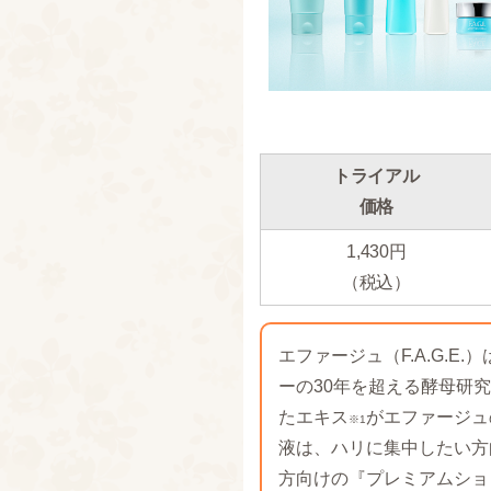
トライアル
価格
1,430円
（税込）
エファージュ（F.A.G.E
ーの30年を超える酵母研
たエキス
がエファージュ
※1
液は、ハリに集中したい方
方向けの『プレミアムショ