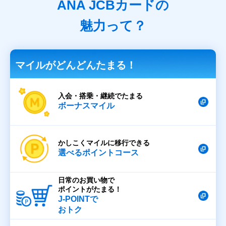
ANA JCBカードの
魅力って？
マイルがどんどんたまる！
2026年4月時点情報
シーズンによって必要なマイル数は変更となる可能性があり、
入会・搭乗・継続でたまる
ご利用時点の基準に準じます。
ボーナスマイル
ANA JCB 一般カードにて「2マイルコース」選択時は、マイル
移行手数料年間5,500円（税込）をご請求します。
かしこくマイルに移行できる
選べるポイントコース
日常のお買い物で
ポイントがたまる！
J-POINTで
おトク